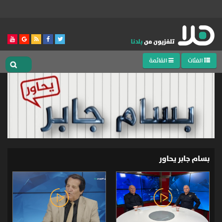
الفئات
القائمة
بسام جابر يحاور